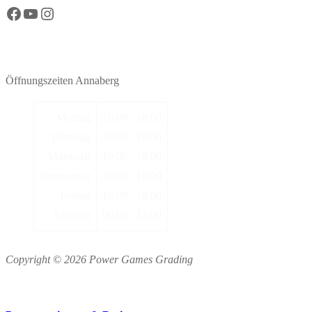
Facebook Power Games Annaberg
YouTube Power Games Annaberg
Instagram Power Games Annaberg
Öffnungszeiten Annaberg
Montag
10:00 - 18:00
Dienstag
10:00 - 18:00
Mittwoch
10:00 - 18:00
Donnerstag
10:00 - 18:00
Freitag
10:00 - 18:00
Samstag
09:00 - 12:00
Copyright © 2026 Power Games Grading