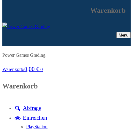
Warenkorb
Menü
Power Games Grading
0,00
€
Warenkorb
/
0
Warenkorb
Abfrage
Einreichen
PlayStation