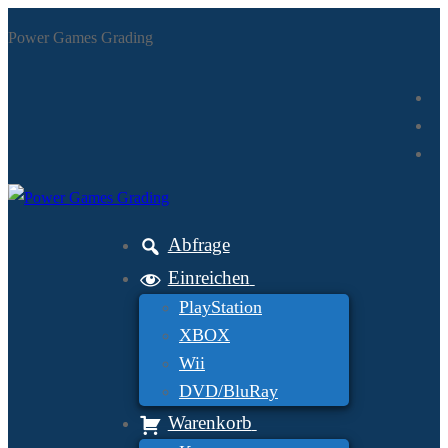
Zum
Menü
Schließen
Power Games Grading
Inhalt
springen
Abfrage
Einreichen
PlayStation
XBOX
Wii
DVD/BluRay
Warenkorb